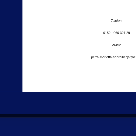
Telefon:
0152 - 060 327 29
eMail:
petra-marietta-schreiber[at]w