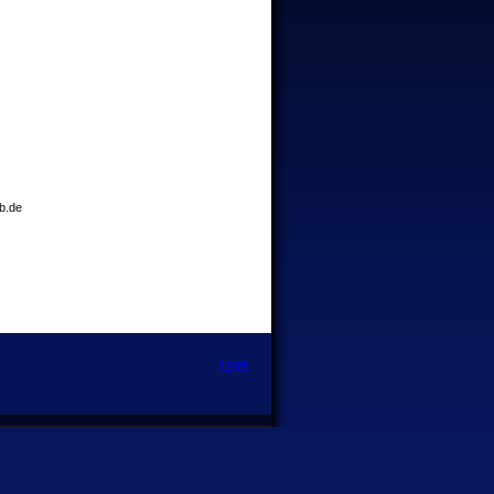
eb.de
Login